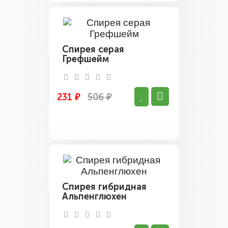
Спирея серая
Грефшейм
231 ₽
506 ₽
Спирея гибридная
Альпенглюхен