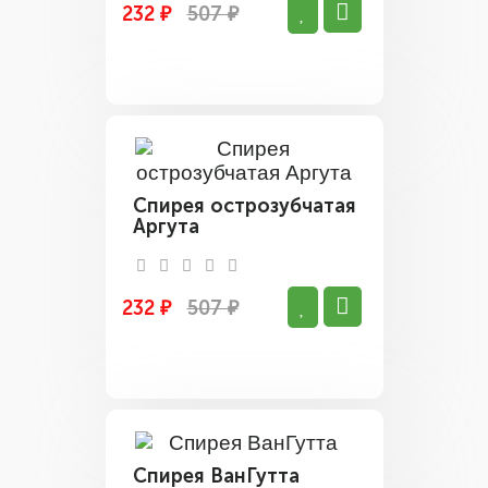
232 ₽
507 ₽
Спирея острозубчатая
Аргута
232 ₽
507 ₽
Спирея ВанГутта