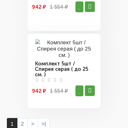
942 ₽
1 554 ₽
Комплект 5шт /
Спирея серая ( до 25
см. )
942 ₽
1 554 ₽
1
2
>
>|