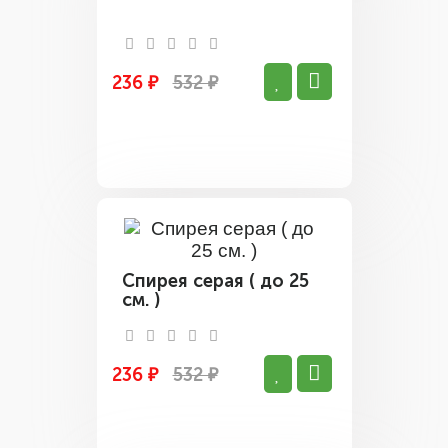
236 ₽
532 ₽
Спирея серая ( до 25
см. )
236 ₽
532 ₽