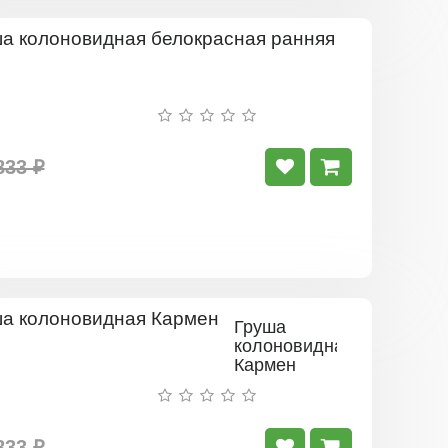
Груша
колоновид
белокрасна
ранняя
833 ₽
Груша
колоновидная
Кармен
833 ₽