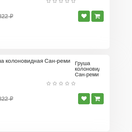
822 ₽
Груша
колоновидная
Сан-реми
822 ₽