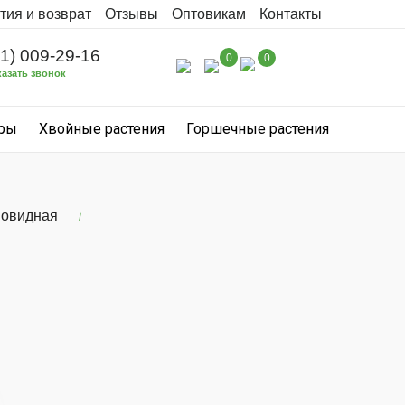
тия и возврат
Отзывы
Оптовикам
Контакты
31) 009-29-16
0
0
казать звонок
уры
Хвойные растения
Горшечные растения
новидная