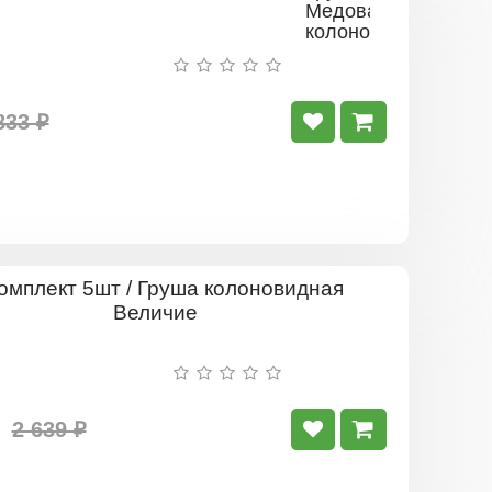
Медовая
колоновидная
Г-3
833 ₽
Комплект
5шт
/
Груша
колоновид
Величие
2 639 ₽