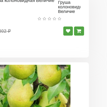
Груша
колоновидная
Величие
802 ₽
Груша
колоновид
Диалог