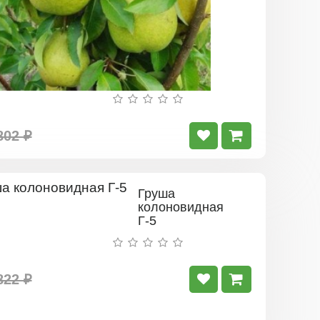
802 ₽
Груша
колоновидная
Г-5
822 ₽