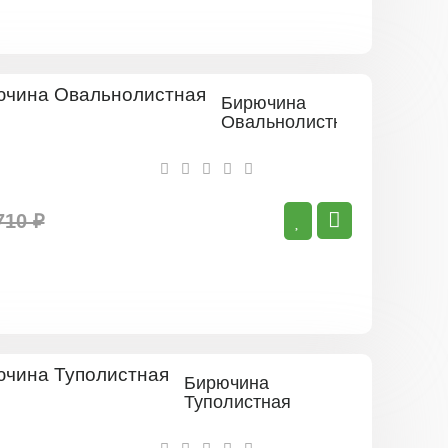
Бирючина
Овальнолистная
710 ₽
Бирючина
Туполистная