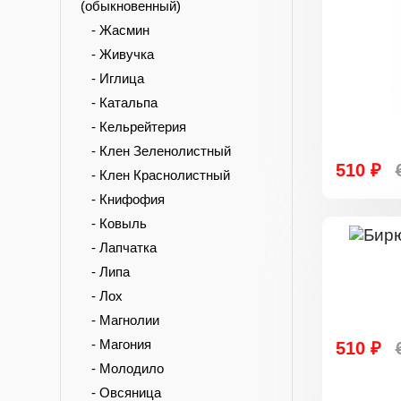
(обыкновенный)
- Жасмин
- Живучка
- Иглица
- Катальпа
- Кельрейтерия
- Клен Зеленолистный
510 ₽
- Клен Краснолистный
- Книфофия
- Ковыль
- Лапчатка
- Липа
- Лох
- Магнолии
- Магония
510 ₽
- Молодило
- Овсяница