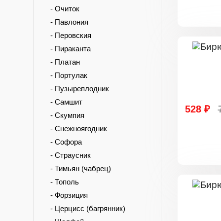
- Очиток
- Павлония
- Перовския
- Пираканта
- Платан
- Портулак
- Пузыреплодник
- Самшит
528 ₽
- Скумпия
- Снежноягодник
- Софора
- Страусник
- Тимьян (чабрец)
- Тополь
- Форзиция
- Церцисс (багрянник)