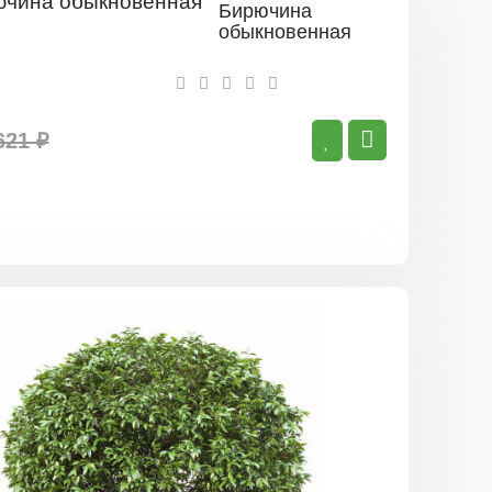
Бирючина
обыкновенная
621 ₽
Бирючина
Блестяща