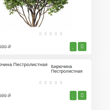
690 ₽
Бирючина
Пестролистная
690 ₽