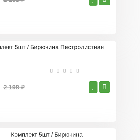
Комплект
5шт
/
Бирючина
Пестролист
2 198 ₽
Комплект