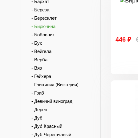
- Бархат
- Береза
- Бересклет
- Бирючина
- Бобовник
446 ₽
- Бук
- Вейгела
- Верба
- Вяз
- Гейхера
- Глициния (Вистерия)
- Граб
- Девичий виноград
- Дерен
- Дуб
- Дуб Красный
- Дуб Черешчаный