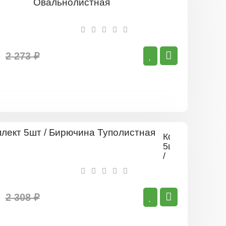
5шт
/
Бирючина
Овальноли
2 273 ₽
Комплект
5шт
/
Бирючина
Туполистная
2 308 ₽