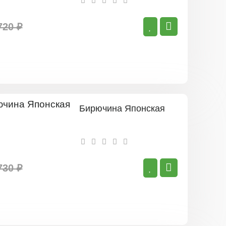
720 ₽
Бирючина Японская
730 ₽