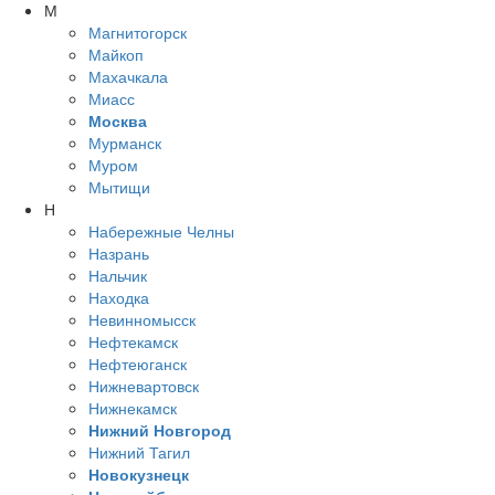
М
Магнитогорск
Майкоп
Махачкала
Миасс
Москва
Мурманск
Муром
Мытищи
Н
Набережные Челны
Назрань
Нальчик
Находка
Невинномысск
Нефтекамск
Нефтеюганск
Нижневартовск
Нижнекамск
Нижний Новгород
Нижний Тагил
Новокузнецк