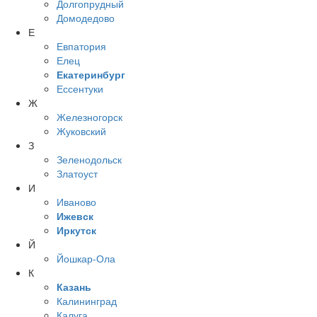
Долгопрудный
Домодедово
Е
Евпатория
Елец
Екатеринбург
Ессентуки
Ж
Железногорск
Жуковский
З
Зеленодольск
Златоуст
И
Иваново
Ижевск
Иркутск
Й
Йошкар-Ола
К
Казань
Калининград
Калуга