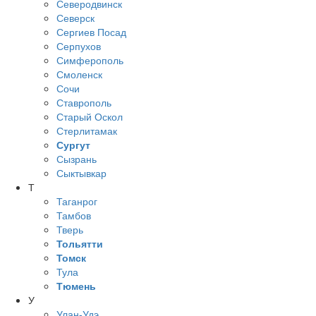
Северодвинск
Северск
Сергиев Посад
Серпухов
Симферополь
Смоленск
Сочи
Ставрополь
Старый Оскол
Стерлитамак
Сургут
Сызрань
Сыктывкар
Т
Таганрог
Тамбов
Тверь
Тольятти
Томск
Тула
Тюмень
У
Улан-Удэ