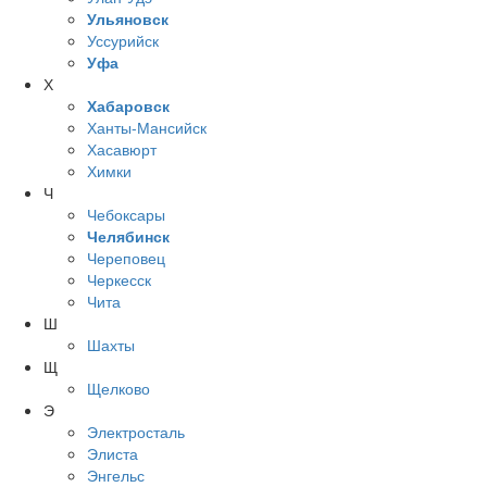
Ульяновск
Уссурийск
Уфа
Х
Хабаровск
Ханты-Мансийск
Хасавюрт
Химки
Ч
Чебоксары
Челябинск
Череповец
Черкесск
Чита
Ш
Шахты
Щ
Щелково
Э
Электросталь
Элиста
Энгельс