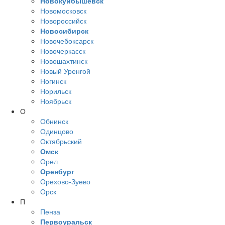
Новокуйбышевск
Новомосковск
Новороссийск
Новосибирск
Новочебоксарск
Новочеркасск
Новошахтинск
Новый Уренгой
Ногинск
Норильск
Ноябрьск
О
Обнинск
Одинцово
Октябрьский
Омск
Орел
Оренбург
Орехово-Зуево
Орск
П
Пенза
Первоуральск