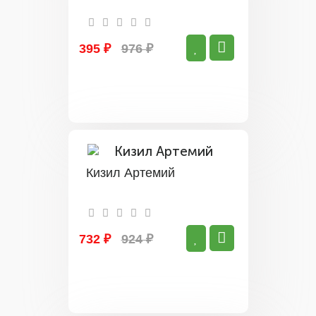
395 ₽
976 ₽
Кизил Артемий
732 ₽
924 ₽