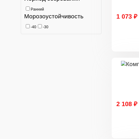
Ранний
Морозоустойчивость
1 073 ₽
-40
-30
2 108 ₽