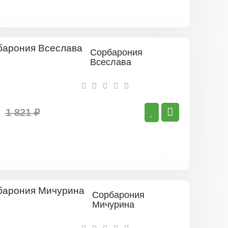
Сорбарония
Всеслава
1 821 ₽
Сорбарония
Мичурина