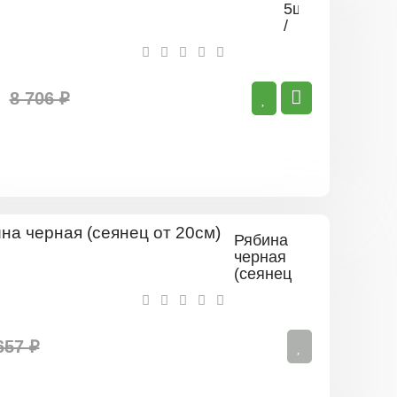
5шт
/
Сорбарония
Мичурина
8 706 ₽
Рябина
черная
(сеянец
от 20см)
657 ₽