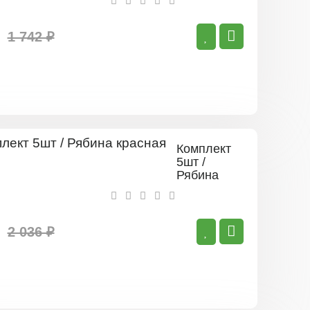
1 742 ₽
Комплект
5шт /
Рябина
красная
2 036 ₽