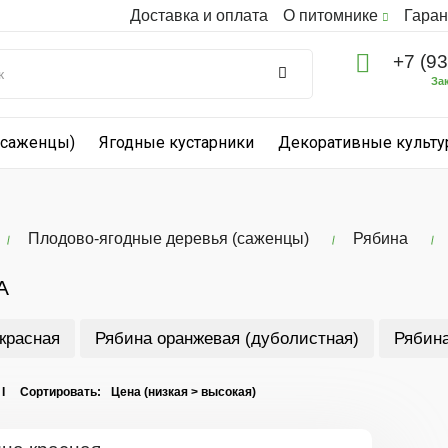
Доставка и оплата
О питомнике
Гаран
+7 (9
За
(саженцы)
Ягодные кустарники
Декоративные культ
Плодово-ягодные деревья (саженцы)
Рябина
А
красная
Рябина оранжевая (дуболистная)
Рябина
 I Сортировать: