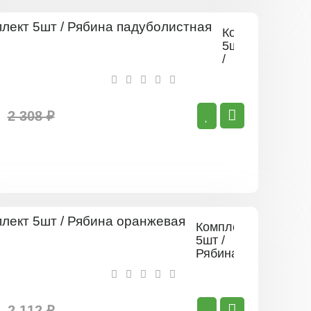
Комплект
5шт
/
Рябина
падуболистная
2 308 ₽
Комплект
5шт /
Рябина
оранжевая
2 112 ₽