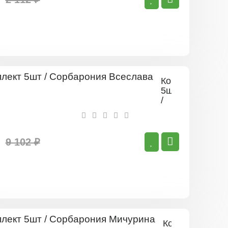
Комплект
5шт
/
Сорбарония
Всеслава
9 102 ₽
Комплект