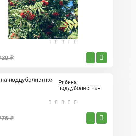
730 ₽
Рябина
поддуболистная
776 ₽