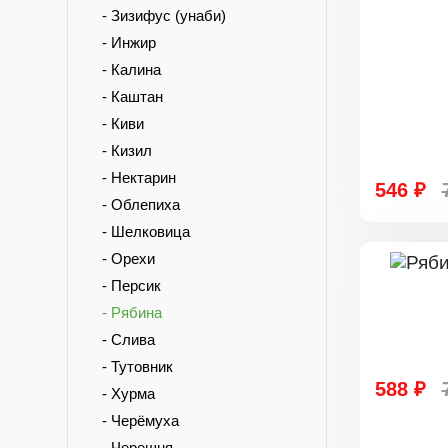
- Зизифус (унаби)
- Инжир
- Калина
- Каштан
- Киви
- Кизил
- Нектарин
546 ₽
- Облепиха
- Шелковица
- Орехи
- Персик
- Рябина
- Слива
- Тутовник
588 ₽
- Хурма
- Черёмуха
- Черешня