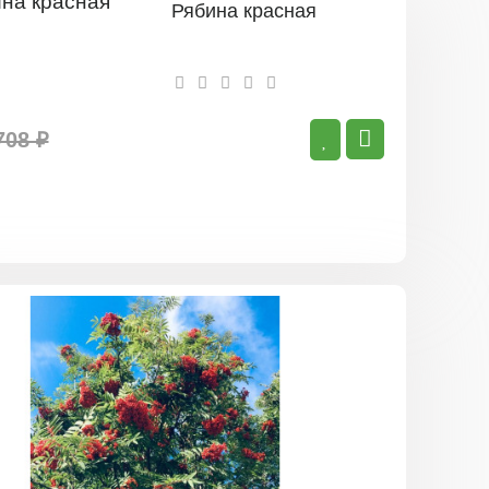
Рябина красная
708 ₽
Рябина
оранжева