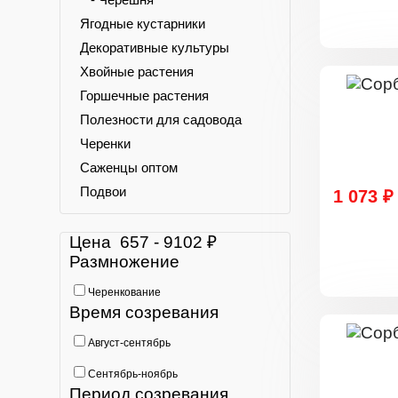
Ягодные кустарники
Декоративные культуры
Хвойные растения
Горшечные растения
Полезности для садовода
Черенки
Саженцы оптом
Подвои
1 073 ₽
Цена
657
-
9102
₽
Размножение
Черенкование
Время созревания
Август-сентябрь
Сентябрь-ноябрь
Период созревания