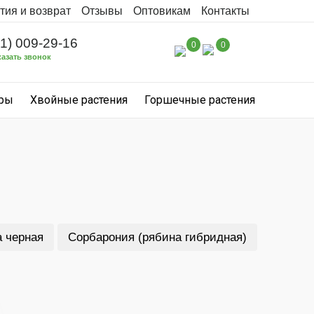
тия и возврат
Отзывы
Оптовикам
Контакты
31) 009-29-16
0
0
казать звонок
уры
Хвойные растения
Горшечные растения
 черная
Сорбарония (рябина гибридная)