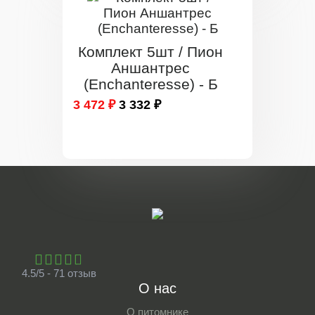
Комплект 5шт / Пион
Аншантрес
(Enchanteresse) - Б
3 472 ₽
3 332 ₽
4.5/5 - 71 отзыв
О нас
О питомнике